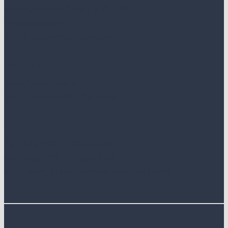
Kretzschmann GmbH & Co. KG
Dornierstraße 4
75217 Birkenfeld / Germany
Warenannahme
Carl-Zeiss-Straße 10
75217 Birkenfeld / Germany
Kontakt
Tel:
+49 7231 - 778 95 60
Fax:
+49 7231 - 778 95 80
Mail:
info@kretzschmann-edelstahl.com