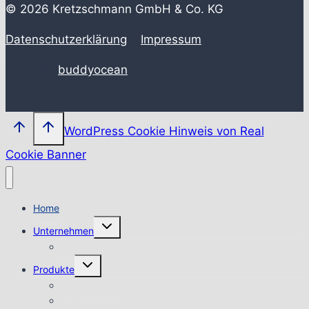
© 2026 Kretzschmann GmbH & Co. KG
Datenschutzerklärung
•
Impressum
made by
buddyocean
WordPress Cookie Hinweis von Real
Cookie Banner
Home
Untermenü
Unternehmen
umschalten
Historie
Untermenü
Produkte
umschalten
Präzisbänder
Drähte / Stäbe / Tafeln